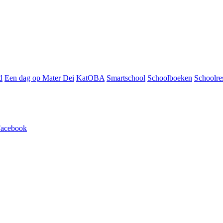
d
Een dag op Mater Dei
KatOBA
Smartschool
Schoolboeken
Schoolre
acebook