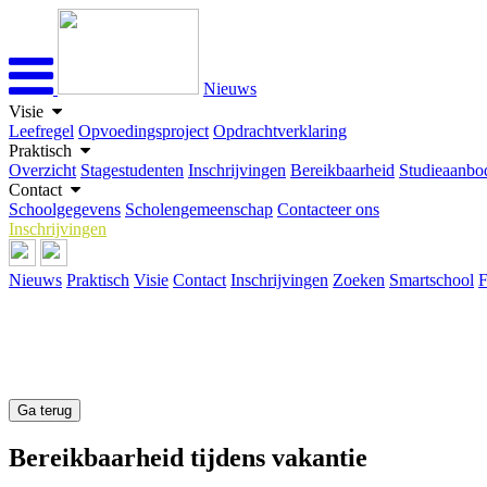
Nieuws
Visie
Leefregel
Opvoedingsproject
Opdrachtverklaring
Praktisch
Overzicht
Stagestudenten
Inschrijvingen
Bereikbaarheid
Studieaanbo
Contact
Schoolgegevens
Scholengemeenschap
Contacteer ons
Inschrijvingen
Nieuws
Praktisch
Visie
Contact
Inschrijvingen
Zoeken
Smartschool
F
Ga terug
Bereikbaarheid tijdens vakantie