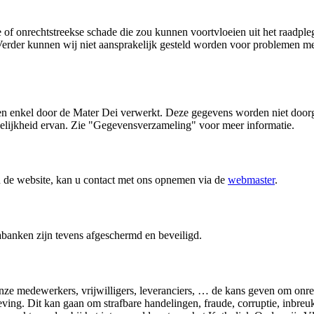
 of onrechtstreekse schade die zou kunnen voortvloeien uit het raadple
Verder kunnen wij niet aansprakelijk gesteld worden voor problemen me
en enkel door de Mater Dei verwerkt. Deze gegevens worden niet doorg
elijkheid ervan. Zie "Gegevensverzameling" voor meer informatie.
n de website, kan u contact met ons opnemen via de
webmaster
.
abanken zijn tevens afgeschermd en beveiligd.
ze medewerkers, vrijwilligers, leveranciers, … de kans geven om onr
ving. Dit kan gaan om strafbare handelingen, fraude, corruptie, inbre